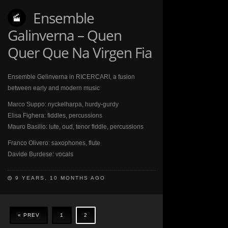
Ensemble
Galinverna – Quen
Quer Que Na Virgen Fia
Ensemble Gelinverna in RICERCARI, a fusion
between early and modern music
Marco Suppo: nyckelharpa, hurdy-gurdy
Elisa Fighera: fiddles, percussions
Mauro Basilio: lute, oud, tenor fiddle, percussions
Franco Olivero: saxophones, flute
Davide Burdese: vocals
9 YEARS, 10 MONTHS AGO
COMMENTS OFF
ON
ENSEMBLE
GALINVERNA
–
« PREV
1
2
QUEN