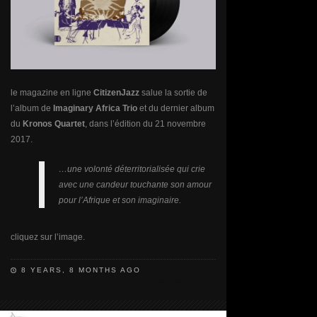
le magazine en ligne
CitizenJazz
salue la sortie de
l’album de
Imaginary Africa Trio
et du dernier album
du
Kronos Quartet
, dans l’édition du 21 novembre
2017.
…une volonté déterritorialisée qui crie
avec une candeur touchante son amour
pour l’Afrique et son imaginaire.
cliquez sur l’image.
8 YEARS, 8 MONTHS AGO
COMMENTS OFF
ON
L’AFRIQUE
IMAGINAIRE