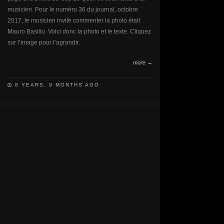
musicien. Pour le numéro 36 du journal, octobre
2017, le musicien invité commenter la photo était
Mauro Basilio. Voici donc la photo et le texte. Cliquez
sur l’image pour l’agrandir.
more →
8 YEARS, 9 MONTHS AGO
COMMENTS OFF
ON
MAURO
BASILIO
SUR
LE
NUMÉRO
36
DES
ALLUMÉS
DU
JAZZ