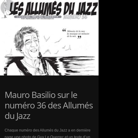
SUR
CITIZENJAZZ
Mauro Basilio sur le
numéro 36 des Allumés
du Jazz
Chaque numéro des Allumés du Jazz a en dernière
page une photo de Guy Le Querrec et un texte d’un