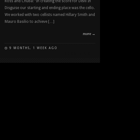
Ross and Chuba: “In creating the score for Devil In
Disguise our starting and ending place was the cello.
We worked with two cellists named Hillary Smith and
Mauro Basilio to achieve […]
more →
9 MONTHS, 1 WEEK AGO
COMMENTS OFF
ON
DEVIL
IN
DISGUISE:
JOHN
WAYNE
GACY