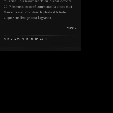
musicien. Pour le numéro 36 du journal, octobre
2017, le musicien invité commenter la photo était
Mauro Basilio. Voici donc la photo et le texte.
Cliquez sur l’image pour l’agrandir.
more →
8 YEARS, 9 MONTHS AGO
COMMENTS OFF
ON
MAURO
BASILIO
SUR
LE
NUMÉRO
36
DES
ALLUMÉS
DU
JAZZ