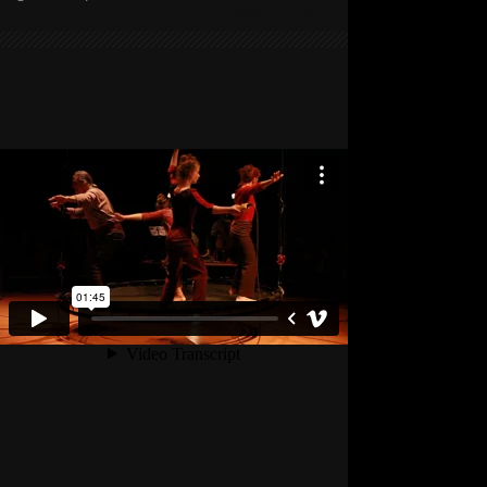
COMMENTS OFF
ON
MTM
–
LA
VOZ
DEL
VIENTO