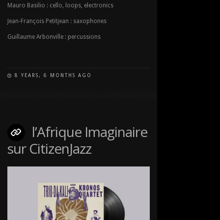
Mauro Basilio : cello, loops, electronics
Jean-François Petitjean : saxophones
Guillaume Arbonville : percussions
8 YEARS, 6 MONTHS AGO
COMMENTS OFF
ON
IMAGINARY
AFRICA
TRIO
l’Afrique Imaginaire
sur CitizenJazz