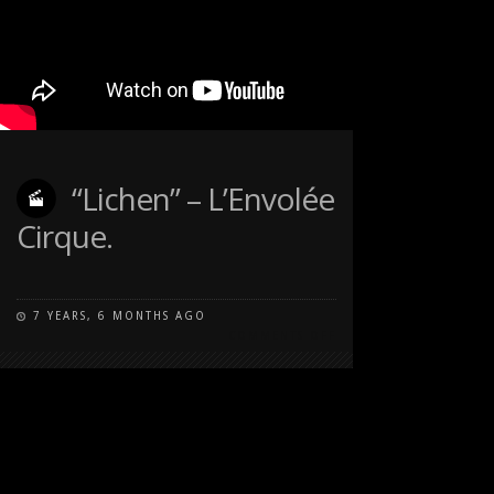
“Lichen” – L’Envolée
Cirque.
7 YEARS, 6 MONTHS AGO
COMMENTS OFF
ON
“LICHEN”
–
L’ENVOLÉE
CIRQUE.