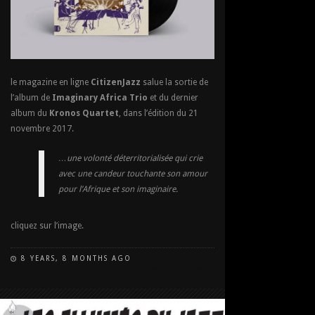
le magazine en ligne
CitizenJazz
salue la sortie de
l’album de
Imaginary Africa Trio
et du dernier
album du
Kronos Quartet
, dans l’édition du 21
novembre 2017.
…une volonté déterritorialisée qui crie
avec une candeur touchante son amour
pour l’Afrique et son imaginaire.
cliquez sur l’image.
8 YEARS, 8 MONTHS AGO
COMMENTS OFF
ON
L’AFRIQUE
IMAGINAIRE
SUR