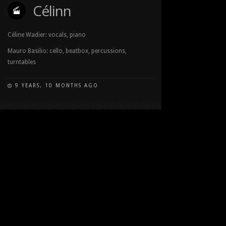
Célinn
Céline Wadier: vocals, piano
Mauro Basilio: cello, beatbox, percussions,
turntables
9 YEARS, 10 MONTHS AGO
COMMENTS OFF
ON
CÉLINN